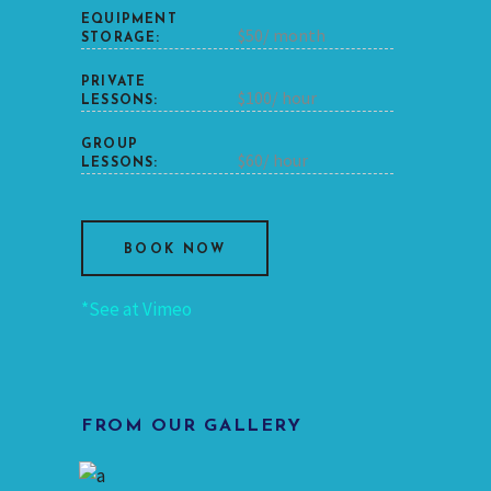
EQUIPMENT
$50/ month
STORAGE:
PRIVATE
$100/ hour
LESSONS:
GROUP
$60/ hour
LESSONS:
BOOK NOW
*See at Vimeo
FROM OUR GALLERY