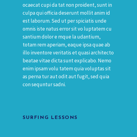
ocaecat cupi da tat non proident, sunt in
culpa qui officia deserunt mollit anim id
est laborum. Sed ut per spiciatis unde
omnis iste natus error sit vo luptatem cu
santium dolor e mque la udantium,
totam rem aperiam, eaque ipsa quae ab
illo inventore veritatis et quasi architecto
beatae vitae dicta sunt explicabo. Nemo
enim ipsam volu tatem quia voluptas sit
as perna tur aut odit aut fugit, sed quia
con sequntur sadni.
SURFING LESSONS