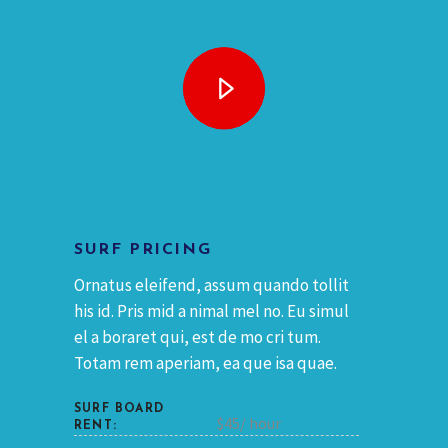
SURF PRICING
Ornatus eleifend, assum quando tollit
his id. Pris mid a nimal mel no. Eu simul
el a boraret qui, est de mo cri tum.
Totam rem aperiam, ea que isa quae.
SURF BOARD
$45/ hour
RENT: