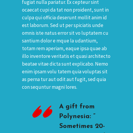
fugiat nulla pariatur. Ex cepteur sint
ocaecat cupi da tat non proident, sunt in
culpa qui officia deserunt mollit anim id
est laborum. Sed ut per spiciatis unde
omnis iste natus error sit vo luptatem cu
santium dolor e mque la udantium,
totam rem aperiam, eaque ipsa quae ab
illo inventore veritatis et quasi architecto
beatae vitae dicta sunt explicabo. Nemo
enim ipsam volu tatem quia voluptas sit
as perna tur aut odit aut fugit, sed quia
con sequntur magni lores.
A gift from
Polynesia: ”
Sometimes 20-